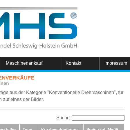
Maschinenankauf
Kontakt
Impressum
NENVERKÄUFE
inen
träge aus der Kategorie "Konventionelle Drehmaschinen", für
 auf eines der Bilder.
Suche:
ersteller
Type
Kurzbeschreibung
Preis zzgl. MwSt.