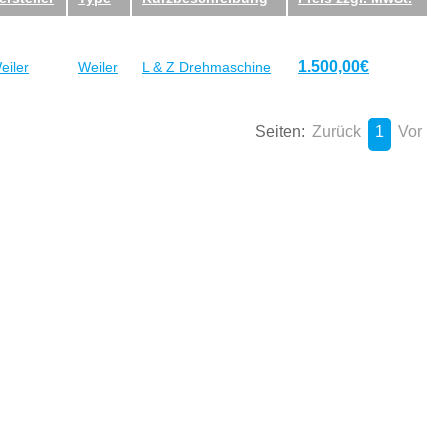
1.500,00€
eiler
Weiler
L & Z Drehmaschine
Seiten:
Zurück
1
Vor